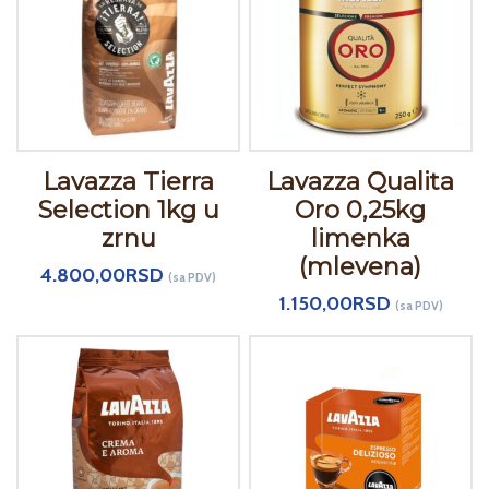
Lavazza Tierra
Lavazza Qualita
Selection 1kg u
Oro 0,25kg
zrnu
limenka
(mlevena)
4.800,00
RSD
(sa PDV)
1.150,00
RSD
(sa PDV)