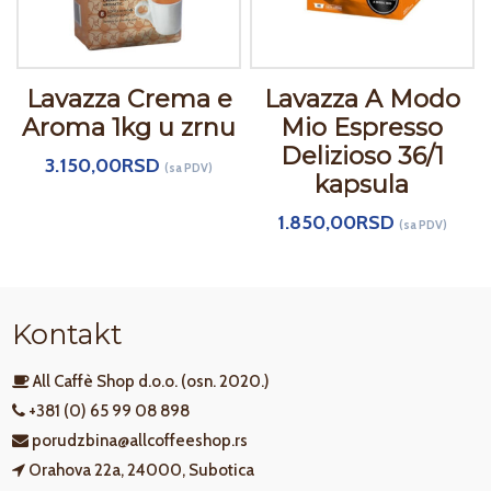
Lavazza Crema e
Lavazza A Modo
Aroma 1kg u zrnu
Mio Espresso
Delizioso 36/1
3.150,00
RSD
(sa PDV)
kapsula
1.850,00
RSD
(sa PDV)
Kontakt
All Caffè Shop d.o.o. (osn. 2020.)
+381 (0) 65 99 08 898
porudzbina@allcoffeeshop.rs
Orahova 22a, 24000, Subotica