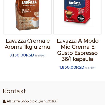
Lavazza Crema e
Lavazza A Modo
Aroma 1kg u zrnu
Mio Crema E
Gusto Espresso
3.150,00
RSD
(sa PDV)
36/1 kapsula
1.850,00
RSD
(sa PDV)
Kontakt
All Caffè Shop d.o.o. (osn. 2020.)