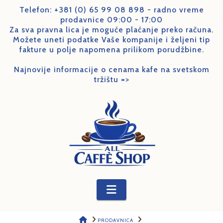
Telefon:
+381 (0) 65 99 08 898
- radno vreme
prodavnice 09:00 - 17:00
Za sva pravna lica je moguće plaćanje preko računa.
Možete uneti podatke Vaše kompanije i željeni tip
fakture u polje napomena prilikom porudžbine.
Najnovije informacije o cenama kafe na svetskom
tržištu =>
Navigation
HOME
PRODAVNICA