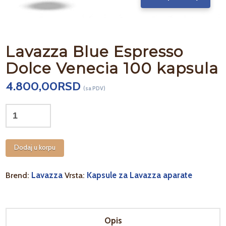
Lavazza Blue Espresso
Dolce Venecia 100 kapsula
4.800,00
RSD
(sa PDV)
Lavazza
Blue
Espresso
Dodaj u korpu
Dolce
Venecia
Brend:
Lavazza
Vrsta:
Kapsule za Lavazza aparate
100
kapsula
količina
Opis