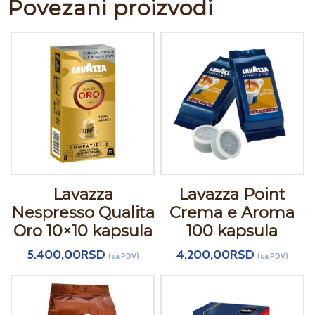
Povezani proizvodi
Lavazza
Lavazza Point
Nespresso Qualita
Crema e Aroma
Oro 10×10 kapsula
100 kapsula
5.400,00
RSD
4.200,00
RSD
(sa PDV)
(sa PDV)