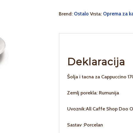
Brend:
Ostalo
Vrsta:
Oprema za k
Deklaracija
Šolja i tacna za Cappuccino 17
Zemlj porekla: Rumunija
Uvoznik:All Caffe Shop Doo O
Sastav :Porcelan