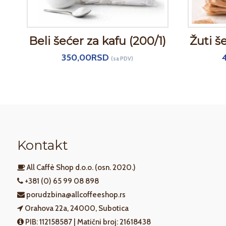
Beli šećer za kafu (200/1)
Žuti š
350,00
RSD
(sa PDV)
Kontakt
All Caffè Shop d.o.o. (osn. 2020.)
+381 (0) 65 99 08 898
porudzbina@allcoffeeshop.rs
Orahova 22a, 24000, Subotica
PIB: 112158587 | Matični broj: 21618438