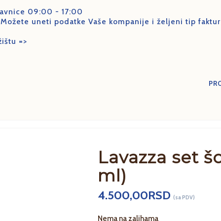
avnice 09:00 - 17:00
 Možete uneti podatke Vaše kompanije i željeni tip fakt
ištu =>
PR
Lavazza set šo
ml)
4.500,00
RSD
(sa PDV)
Nema na zalihama