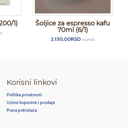
200/1)
Šoljice za espresso kafu
70ml (6/1)
V)
2.150,00
RSD
(sa PDV)
Korisni linkovi
Politika privatnosti
Uslovi kupovine i prodaje
Prava potrošača