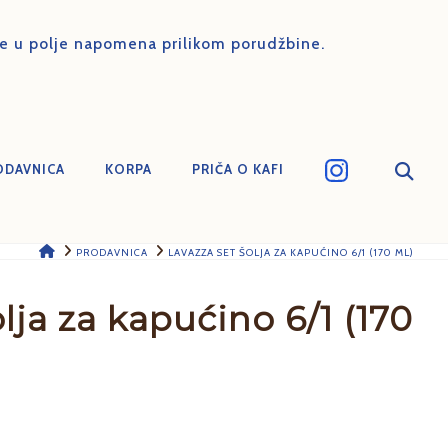
ure u polje napomena prilikom porudžbine.
ODAVNICA
KORPA
PRIČA O KAFI
HOME
PRODAVNICA
LAVAZZA SET ŠOLJA ZA KAPUĆINO 6/1 (170 ML)
lja za kapućino 6/1 (170