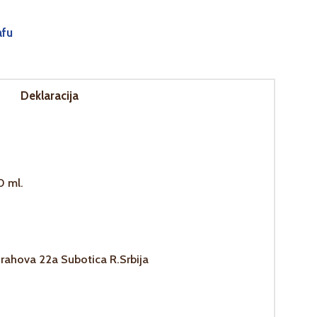
afu
Deklaracija
0 ml.
rahova 22a Subotica R.Srbija