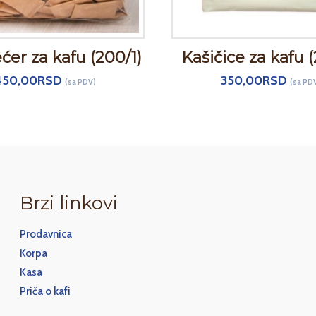
ećer za kafu (200/1)
Kašičice za kafu (
450,00
RSD
350,00
RSD
(sa PDV)
(sa PD
Brzi linkovi
Prodavnica
Korpa
Kasa
Priča o kafi